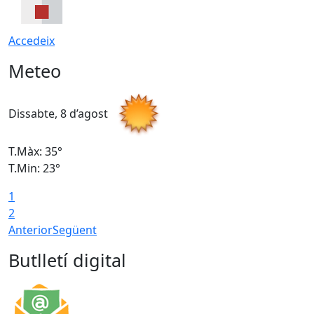
Accedeix
Meteo
Dissabte, 8 d’agost
D
T.Màx: 35°
T
T.Min: 23°
T
1
2
Anterior
Següent
Butlletí digital