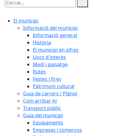
Cercar:
El municipi
Informació del municipi
Informació general
Història
El municipi en xifres
Llocs d'interès
Medi i paisatge
Rutes
Festes i fires
Patrimoni cultural
Guia de carrers / Plànol
Com arribar-hi
Transport públic
Guia del municipi
Equipaments
Empreses i comerços