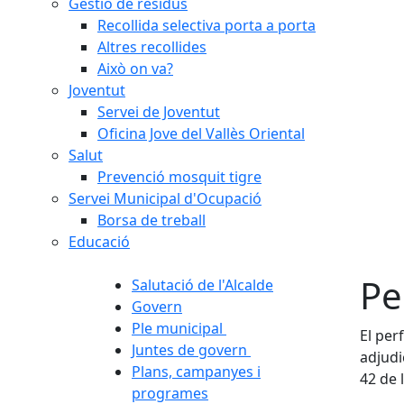
Gestió de residus
Recollida selectiva porta a porta
Altres recollides
Això on va?
Joventut
Servei de Joventut
Oficina Jove del Vallès Oriental
Salut
Prevenció mosquit tigre
Servei Municipal d'Ocupació
Borsa de treball
Educació
Pe
Salutació de l'Alcalde
Govern
Ple municipal
El perf
Juntes de govern
adjudi
Plans, campanyes i
42 de 
programes