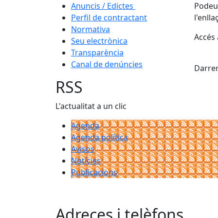
Anuncis / Edictes
Podeu 
Perfil de contractant
l'enll
Normativa
Accés
Seu electrònica
Transparència
Fac
Canal de denúncies
Darrer
RSS
L'actualitat a un clic
Agenda
Agenda política
Avisos
Notícies
Publicacions
Adreces i telèfons