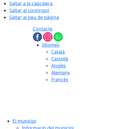
Saltar a la capçalera
Saltar al contingut
Saltar al peu de pàgina
Contacte
Idiomes
Català
Castellà
Anglès
Alemany
Francès
06.08.2026 | 20:59
El municipi
Informació del municipi