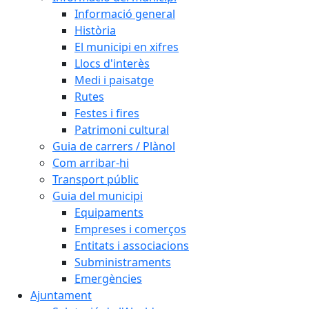
Informació general
Història
El municipi en xifres
Llocs d'interès
Medi i paisatge
Rutes
Festes i fires
Patrimoni cultural
Guia de carrers / Plànol
Com arribar-hi
Transport públic
Guia del municipi
Equipaments
Empreses i comerços
Entitats i associacions
Subministraments
Emergències
Ajuntament