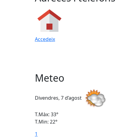
Accedeix
Meteo
Divendres, 7 d’agost
T.Màx: 33°
T.Min: 22°
1