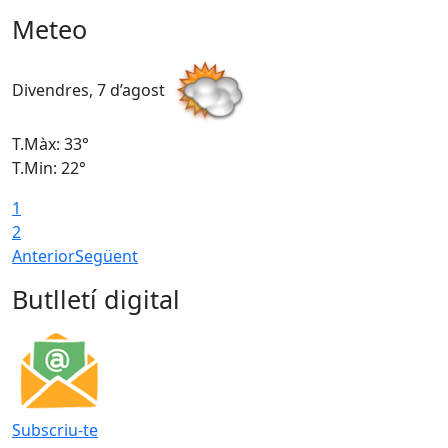
Meteo
Divendres, 7 d’agost
D
T.Màx: 33°
T
T.Min: 22°
T
1
2
Anterior
Següent
Butlletí digital
Subscriu-te