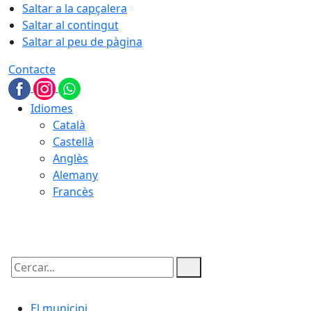
Saltar a la capçalera
Saltar al contingut
Saltar al peu de pàgina
Contacte
Idiomes
Català
Castellà
Anglès
Alemany
Francès
07.08.2026 | 04:43
Cercar:
El municipi