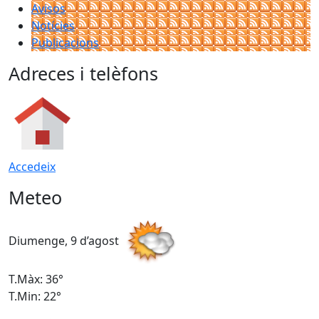
Avisos
Notícies
Publicacions
Adreces i telèfons
Accedeix
Meteo
Diumenge, 9 d’agost
D
T.Màx: 36°
T
T.Min: 22°
T