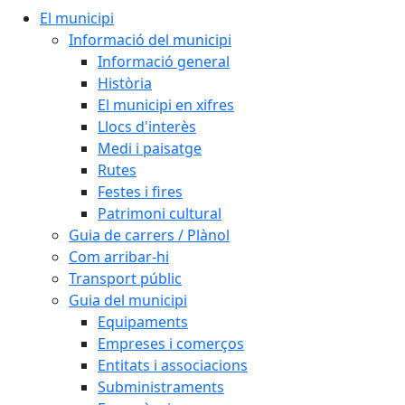
El municipi
Informació del municipi
Informació general
Història
El municipi en xifres
Llocs d'interès
Medi i paisatge
Rutes
Festes i fires
Patrimoni cultural
Guia de carrers / Plànol
Com arribar-hi
Transport públic
Guia del municipi
Equipaments
Empreses i comerços
Entitats i associacions
Subministraments