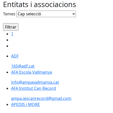
Entitats i associacions
Temes
1
ADF
ADF
165@adf.cat
AFA Escola Vallmanya
AFA Escola Vallmanya
info@ampavallmanya.cat
AFA Institut Can Record
AFA Institut Can Record
ampa.iescanrecord@gmail.com
APEDIS i MORE
APEDIS i MORE