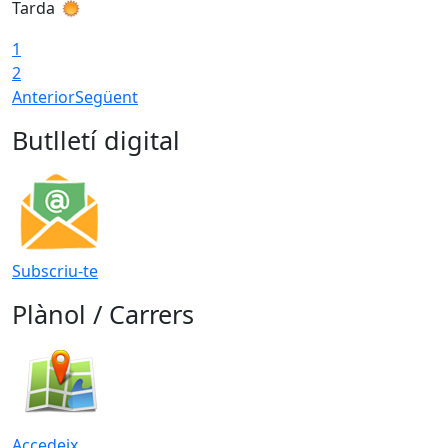
Tarda
T
1
2
Anterior
Següent
Butlletí digital
Subscriu-te
Plànol / Carrers
Accedeix