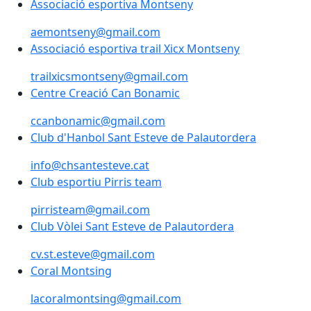
Associació esportiva Montseny
Associació esportiva Montseny
aemontseny@gmail.com
Associació esportiva trail Xicx Montseny
Associació esportiva trail Xicx Montseny
trailxicsmontseny@gmail.com
Centre Creació Can Bonamic
Centre Creació Can Bonamic
ccanbonamic@gmail.com
Club d'Hanbol Sant Esteve de Palautordera
Club d'Hanbol Sant Esteve de Palautordera
info@chsantesteve.cat
Club esportiu Pirris team
Club esportiu Pirris team
pirristeam@gmail.com
Club Vòlei Sant Esteve de Palautordera
Club Vòlei Sant Esteve de Palautordera
cv.st.esteve@gmail.com
Coral Montsing
lacoralmontsing@gmail.com