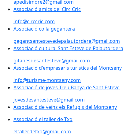
apedisimore2@gmail.com
Associació amics del Circ Cric
Associació amics del Circ Cric
info@circcric.com
Associació colla gegantera
Associació colla gegantera
gegantsantestevedepalautordera@gmail.com
Associació cultural Sant Esteve de Palautordera
Associació cultural Sant Esteve de Palautordera
gitanesdesantesteve@gmail.com
Associació d'empresaris turístics del Montseny
Associació d'empresaris turístics del Montseny
info@turisme-montseny.com
Associació de joves Treu Banya de Sant Esteve
Associació de joves Treu Banya de Sant Esteve
jovesdesantesteve@gmail.com
Associació de veïns els Refugis del Montseny
Associació de veïns els Refugis del Montseny
Associació el taller de Txo
Associació el taller de Txo
eltallerdetxo@gmail.com