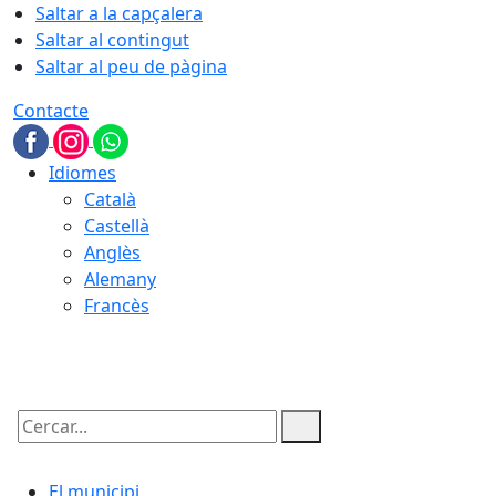
Saltar a la capçalera
Saltar al contingut
Saltar al peu de pàgina
Contacte
Idiomes
Català
Castellà
Anglès
Alemany
Francès
08.08.2026 | 16:17
Cercar:
El municipi