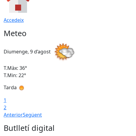
Accedeix
Meteo
Diumenge, 9 d’agost
D
T.Màx: 36°
T
T.Min: 22°
T
Tarda
T
1
2
Anterior
Següent
Butlletí digital