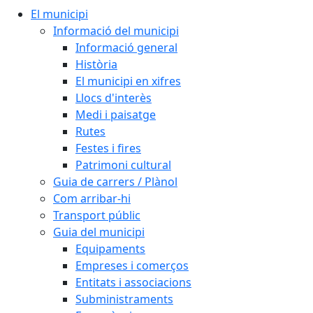
El municipi
Informació del municipi
Informació general
Història
El municipi en xifres
Llocs d'interès
Medi i paisatge
Rutes
Festes i fires
Patrimoni cultural
Guia de carrers / Plànol
Com arribar-hi
Transport públic
Guia del municipi
Equipaments
Empreses i comerços
Entitats i associacions
Subministraments