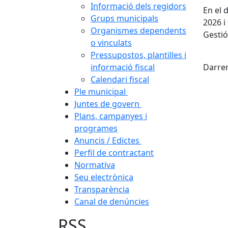
Informació dels regidors
En el 
Grups municipals
2026 i
Organismes dependents
Gestió
o vinculats
Fac
Pressupostos, plantilles i
informació fiscal
Darrer
Calendari fiscal
Ple municipal
Juntes de govern
Plans, campanyes i
programes
Anuncis / Edictes
Perfil de contractant
Normativa
Seu electrònica
Transparència
Canal de denúncies
RSS