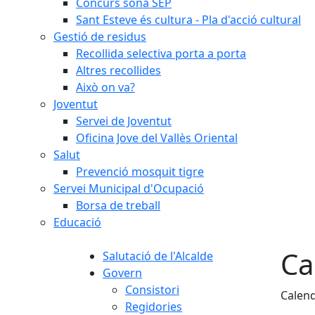
Concurs sona SEP
Sant Esteve és cultura - Pla d'acció cultural
Gestió de residus
Recollida selectiva porta a porta
Altres recollides
Això on va?
Joventut
Servei de Joventut
Oficina Jove del Vallès Oriental
Salut
Prevenció mosquit tigre
Servei Municipal d'Ocupació
Borsa de treball
Educació
Ca
Salutació de l'Alcalde
Govern
Consistori
Calend
Regidories