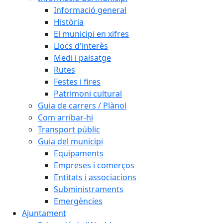
Informació general
Història
El municipi en xifres
Llocs d'interès
Medi i paisatge
Rutes
Festes i fires
Patrimoni cultural
Guia de carrers / Plànol
Com arribar-hi
Transport públic
Guia del municipi
Equipaments
Empreses i comerços
Entitats i associacions
Subministraments
Emergències
Ajuntament