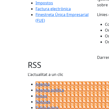
Impostos
sobre 
Factura electrònica
Finestreta Única Empresarial
Línies 
(FUE)
C
Or
Or
Or
Fac
Darrer
RSS
L'actualitat a un clic
Agenda
Agenda política
Avisos
Notícies
Publicacions