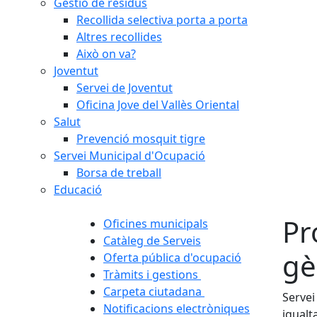
Gestió de residus
Recollida selectiva porta a porta
Altres recollides
Això on va?
Joventut
Servei de Joventut
Oficina Jove del Vallès Oriental
Salut
Prevenció mosquit tigre
Servei Municipal d'Ocupació
Borsa de treball
Educació
Pr
Oficines municipals
Catàleg de Serveis
gè
Oferta pública d'ocupació
Tràmits i gestions
Carpeta ciutadana
Servei
Notificacions electròniques
igualt