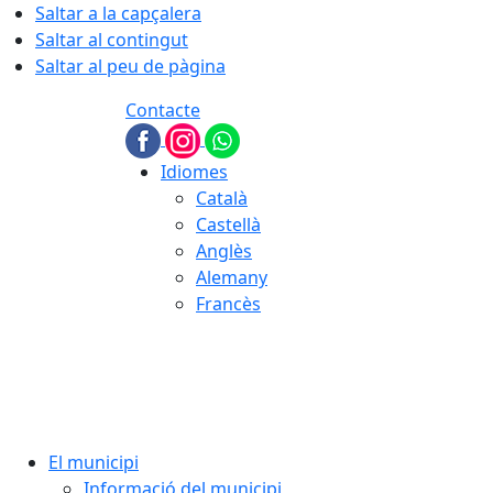
Saltar a la capçalera
Saltar al contingut
Saltar al peu de pàgina
Contacte
Idiomes
Català
Castellà
Anglès
Alemany
Francès
07.08.2026 | 22:41
El municipi
Informació del municipi