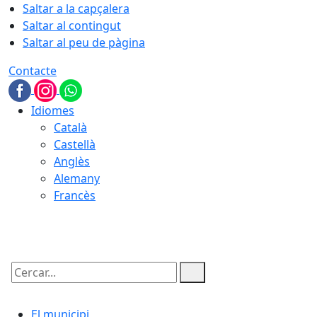
Saltar a la capçalera
Saltar al contingut
Saltar al peu de pàgina
Contacte
Idiomes
Català
Castellà
Anglès
Alemany
Francès
08.08.2026 | 09:07
Cercar:
El municipi