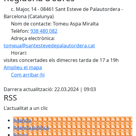
c. Major, 14 - 08461 Sant Esteve de Palautordera -
Barcelona (Catalunya)
Nom de contacte: Tomeu Aspa Miralta
Telèfon:
938 480 082
Adreça electrònica:
tomeua@santestevedepalautordera.cat
Horari:
visites concertades els dimecres tarda de 17 a 19h
Amplieu el mapa
Com arribar-hi
Leaflet
| ©
OpenStreetMap
contributors
Facebook
+
Darrera actualització: 22.03.2024 | 09:03
−
RSS
L'actualitat a un clic
Agenda
Agenda política
Avisos