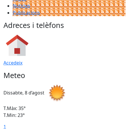
Notícies
Publicacions
Adreces i telèfons
Accedeix
Meteo
Dissabte, 8 d’agost
D
T.Màx: 35°
T
T.Min: 23°
T
1