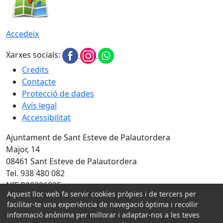
Accedeix
Xarxes socials:
Credits
Contacte
Protecció de dades
Avís legal
Accessibilitat
Ajuntament de Sant Esteve de Palautordera
Major, 14
08461 Sant Esteve de Palautordera
Tel. 938 480 082
NIF P0820600E
Aquest lloc web fa servir cookies pròpies i de tercers per
facilitar-te una experiència de navegació òptima i recollir
Amb la col·laboració de:
informació anònima per millorar i adaptar-nos a les teves