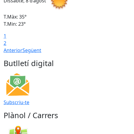
Dissabte, 8 d’agost
D
T.Màx: 35°
T
T.Min: 23°
T
1
2
Anterior
Següent
Butlletí digital
Subscriu-te
Plànol / Carrers