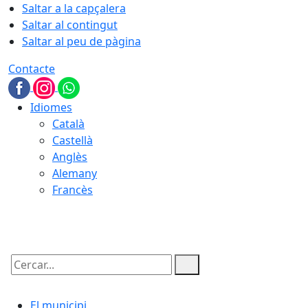
Saltar a la capçalera
Saltar al contingut
Saltar al peu de pàgina
Contacte
Idiomes
Català
Castellà
Anglès
Alemany
Francès
08.08.2026 | 02:15
Cercar:
El municipi