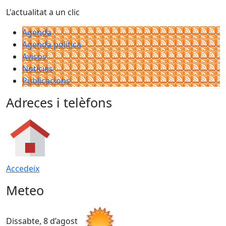
L'actualitat a un clic
Agenda
Agenda política
Avisos
Notícies
Publicacions
Adreces i telèfons
Accedeix
Meteo
Dissabte, 8 d’agost
D