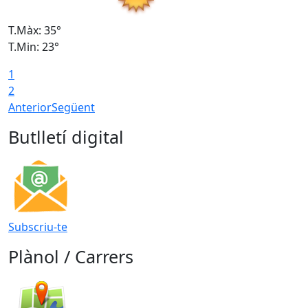
T.Màx: 35°
T
T.Min: 23°
T
1
2
Anterior
Següent
Butlletí digital
Subscriu-te
Plànol / Carrers