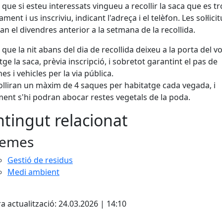
 que si esteu interessats vingueu a recollir la saca que es t
ament i us inscriviu, indicant l'adreça i el telèfon. Les sol·lici
an el divendres anterior a la setmana de la recollida.
 que la nit abans del dia de recollida deixeu a la porta del v
tge la saca, prèvia inscripció, i sobretot garantint el pas de
es i vehicles per la via pública.
olliran un màxim de 4 saques per habitatge cada vegada, i
ent s'hi podran abocar restes vegetals de la poda.
tingut relacionat
emes
Gestió de residus
Medi ambient
ebook
a actualització: 24.03.2026 | 14:10