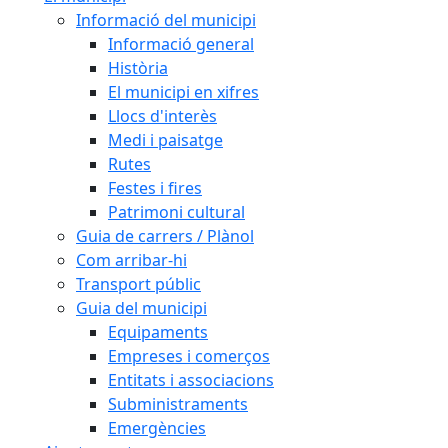
Informació del municipi
Informació general
Història
El municipi en xifres
Llocs d'interès
Medi i paisatge
Rutes
Festes i fires
Patrimoni cultural
Guia de carrers / Plànol
Com arribar-hi
Transport públic
Guia del municipi
Equipaments
Empreses i comerços
Entitats i associacions
Subministraments
Emergències