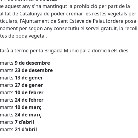
ue aquest any s'ha mantingut la prohibició per part de la
litat de Catalunya de poder cremar les restes vegetals per
ticulars, l'Ajuntament de Sant Esteve de Palautordera posa
nament per segon any consecutiu el servei gratuït, la recoll
stes de poda vegetal.
tarà a terme per la Brigada Municipal a domicili els dies:
imarts
9 de desembre
imarts
23 de desembre
imarts
13 de gener
imarts
27 de gener
imarts
10 de febrer
imarts
24 de febrer
imarts
10 de març
imarts
24 de març
imarts
7 d'abril
imarts
21 d'abril