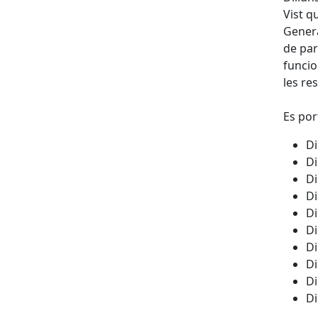
Vist q
Genera
de par
funcio
les re
Es por
D
D
D
D
D
D
D
D
D
D