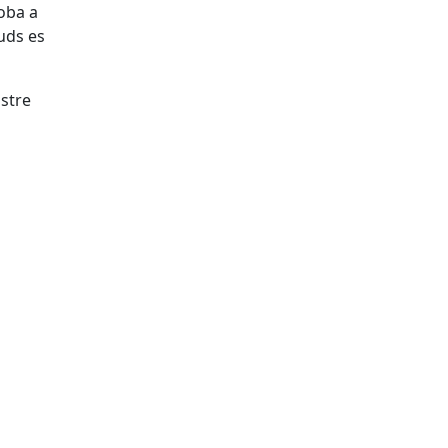
roba a
tuds es
ostre