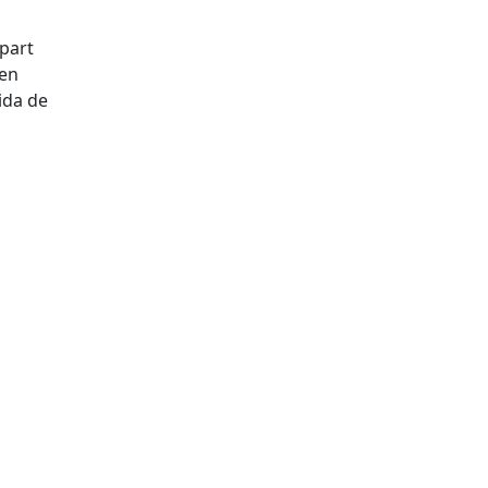
 part
 en
ida de