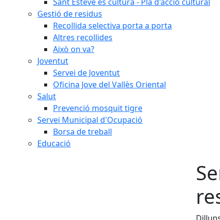
Sant Esteve és cultura - Pla d'acció cultural
Gestió de residus
Recollida selectiva porta a porta
Altres recollides
Això on va?
Joventut
Servei de Joventut
Oficina Jove del Vallès Oriental
Salut
Prevenció mosquit tigre
Servei Municipal d'Ocupació
Borsa de treball
Educació
Se
re
Dillun