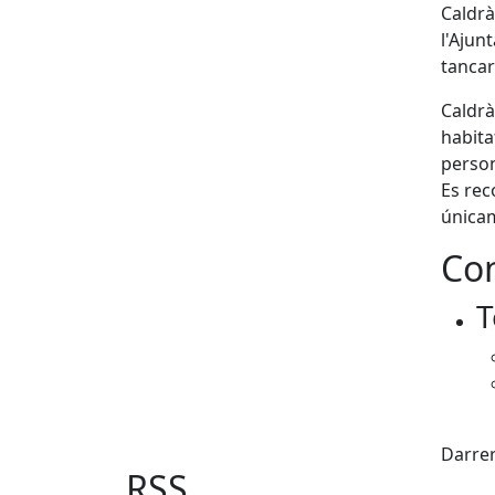
Caldrà
l'Ajunt
tancar
Caldrà
habita
person
Es rec
únicam
Con
T
Fac
Darrer
RSS