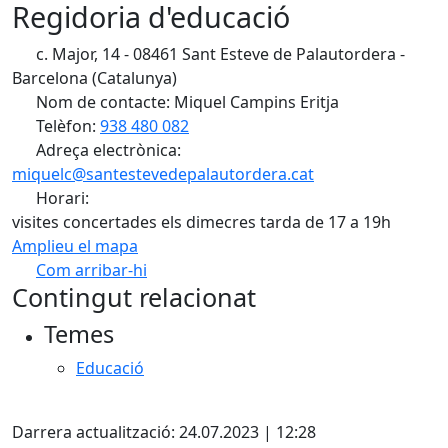
Regidoria d'educació
c. Major, 14 - 08461 Sant Esteve de Palautordera -
Barcelona (Catalunya)
Nom de contacte: Miquel Campins Eritja
Telèfon:
938 480 082
Adreça electrònica:
miquelc@santestevedepalautordera.cat
Horari:
visites concertades els dimecres tarda de 17 a 19h
Amplieu el mapa
Com arribar-hi
Leaflet
| ©
OpenStreetMap
contributors
Contingut relacionat
+
Temes
−
Educació
Facebook
Darrera actualització: 24.07.2023 | 12:28