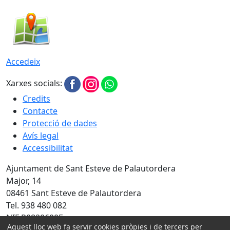
Accedeix
Xarxes socials:
Credits
Contacte
Protecció de dades
Avís legal
Accessibilitat
Ajuntament de Sant Esteve de Palautordera
Major, 14
08461 Sant Esteve de Palautordera
Tel. 938 480 082
NIF P0820600E
Aquest lloc web fa servir cookies pròpies i de tercers per