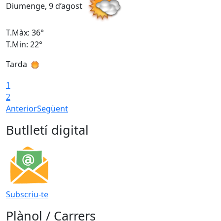
Diumenge, 9 d’agost
D
T.Màx: 36°
T
T.Min: 22°
T
Tarda
T
1
2
Anterior
Següent
Butlletí digital
Subscriu-te
Plànol / Carrers