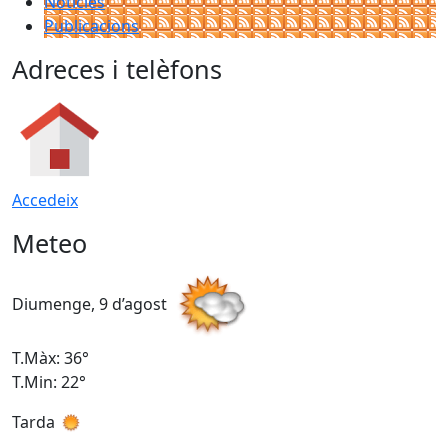
Notícies
Publicacions
Adreces i telèfons
Accedeix
Meteo
Diumenge, 9 d’agost
D
T.Màx: 36°
T
T.Min: 22°
T
Tarda
T