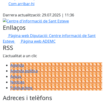
Com arribar-hi
Leaflet
| ©
OpenStreetMap
contributors
Facebook
+
Darrera actualització: 29.07.2025 | 11:36
−
Centre d'informació de Sant Esteve
Enllaços
Pàgina web Diputació: Centre informació de Sant
Esteve
Pàgina web ADEMC
RSS
L'actualitat a un clic
Agenda
Agenda política
Avisos
Notícies
Publicacions
Adreces i telèfons