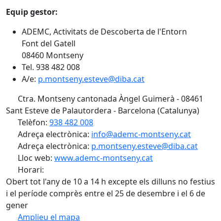
Equip gestor:
ADEMC, Activitats de Descoberta de l'Entorn
Font del Gatell
08460 Montseny
Tel. 938 482 008
A/e:
p.montseny.esteve@diba.cat
Ctra. Montseny cantonada Àngel Guimerà - 08461
Sant Esteve de Palautordera - Barcelona (Catalunya)
Telèfon:
938 482 008
Adreça electrònica:
info@ademc-montseny.cat
Adreça electrònica:
p.montseny.esteve@diba.cat
Lloc web:
www.ademc-montseny.cat
Horari:
Obert tot l'any de 10 a 14 h excepte els dilluns no festius
i el període comprès entre el 25 de desembre i el 6 de
gener
Amplieu el mapa