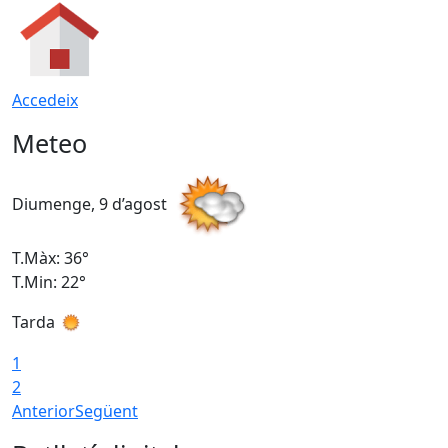
Accedeix
Meteo
Diumenge, 9 d’agost
D
T.Màx: 36°
T
T.Min: 22°
T
Tarda
T
1
2
Anterior
Següent