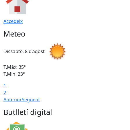
Accedeix
Meteo
Dissabte, 8 d’agost
D
T.Màx: 35°
T
T.Min: 23°
T
1
2
Anterior
Següent
Butlletí digital