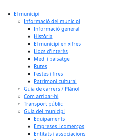
Cercar:
El municipi
Informació del municipi
Informació general
Història
El municipi en xifres
Llocs d'interès
Medi i paisatge
Rutes
Festes i fires
Patrimoni cultural
Guia de carrers / Plànol
Com arribar-hi
Transport públic
Guia del municipi
Equipaments
Empreses i comerços
Entitats i associacions