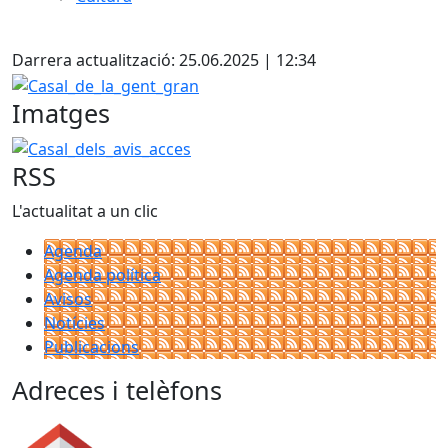
Facebook
Darrera actualització: 25.06.2025 | 12:34
Casal_de_la_gent_gran
Imatges
Casal_dels_avis_acces
RSS
L'actualitat a un clic
Agenda
Agenda política
Avisos
Notícies
Publicacions
Adreces i telèfons