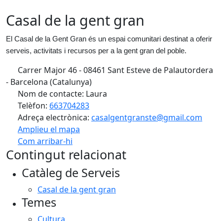
Casal de la gent gran
El Casal de la Gent Gran és un espai comunitari destinat a oferir
serveis, activitats i recursos per a la gent gran del poble.
Carrer Major 46 - 08461 Sant Esteve de Palautordera
- Barcelona (Catalunya)
Nom de contacte: Laura
Telèfon:
663704283
Adreça electrònica:
casalgentgranste@gmail.com
Amplieu el mapa
Com arribar-hi
Leaflet
| ©
OpenStreetMap
contributors
Contingut relacionat
+
Catàleg de Serveis
−
Casal de la gent gran
Temes
Cultura