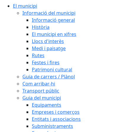
El municipi
Informació del municipi
Informació general
Història
El municipi en xifres
Llocs d'interès
Medi i paisatge
Rutes
Festes i fires
Patrimoni cultural
Guia de carrers / Plànol
Com arribar-hi
Transport públic
Guia del municipi
Equipaments
Empreses i comerços
Entitats i associacions
Subministraments