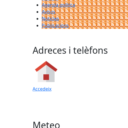
Agenda política
Avisos
Notícies
Publicacions
Adreces i telèfons
Accedeix
Meteo