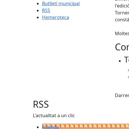
Butlletí municipal
l'edic
RSS
Tornem
Hemeroteca
constà
Moltes 
Con
T
Fac
Darrer
RSS
L'actualitat a un clic
Agenda