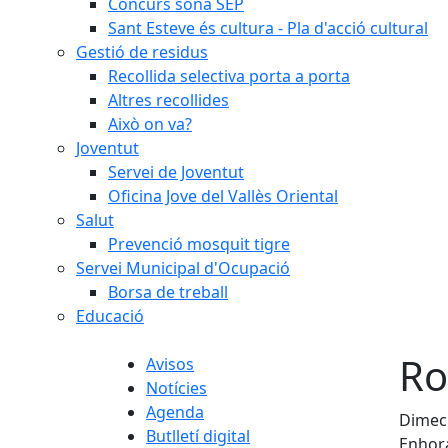
Concurs sona SEP
Sant Esteve és cultura - Pla d'acció cultural
Gestió de residus
Recollida selectiva porta a porta
Altres recollides
Això on va?
Joventut
Servei de Joventut
Oficina Jove del Vallès Oriental
Salut
Prevenció mosquit tigre
Servei Municipal d'Ocupació
Borsa de treball
Educació
Ro
Avisos
Notícies
Agenda
Dimecr
Butlletí digital
Enhora