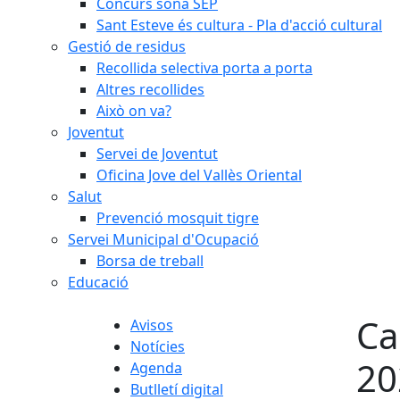
Concurs sona SEP
Sant Esteve és cultura - Pla d'acció cultural
Gestió de residus
Recollida selectiva porta a porta
Altres recollides
Això on va?
Joventut
Servei de Joventut
Oficina Jove del Vallès Oriental
Salut
Prevenció mosquit tigre
Servei Municipal d'Ocupació
Borsa de treball
Educació
Ca
Avisos
Notícies
20
Agenda
Butlletí digital