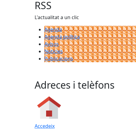
RSS
L'actualitat a un clic
Agenda
Agenda política
Avisos
Notícies
Publicacions
Adreces i telèfons
Accedeix