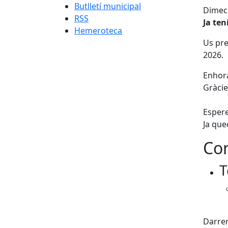
Butlletí municipal
Dimecr
RSS
Ja ten
Hemeroteca
Us pre
2026.
Enhora
Gràcie
Espere
Ja que
Con
T
Fac
Darrer