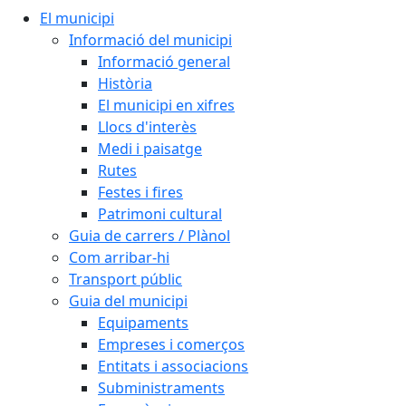
El municipi
Informació del municipi
Informació general
Història
El municipi en xifres
Llocs d'interès
Medi i paisatge
Rutes
Festes i fires
Patrimoni cultural
Guia de carrers / Plànol
Com arribar-hi
Transport públic
Guia del municipi
Equipaments
Empreses i comerços
Entitats i associacions
Subministraments