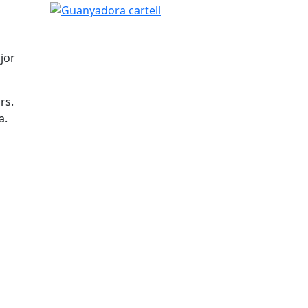
jor
rs.
a.