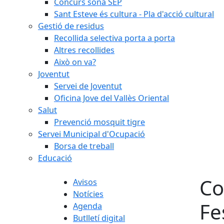
Concurs sona SEP
Sant Esteve és cultura - Pla d'acció cultural
Gestió de residus
Recollida selectiva porta a porta
Altres recollides
Això on va?
Joventut
Servei de Joventut
Oficina Jove del Vallès Oriental
Salut
Prevenció mosquit tigre
Servei Municipal d'Ocupació
Borsa de treball
Educació
Co
Avisos
Notícies
Fe
Agenda
Butlletí digital