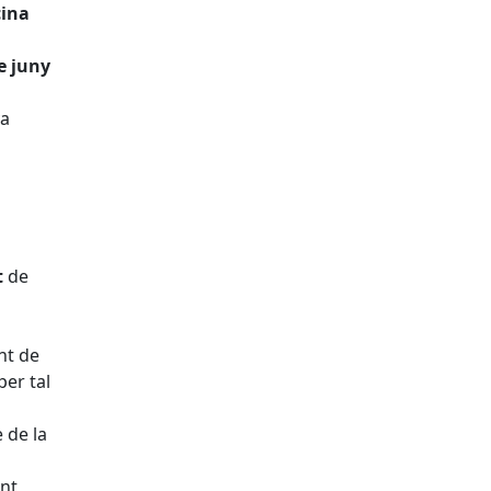
cina
e juny
va
t
de
nt de
per tal
 de la
ent