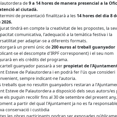
lautordera de
9 a 14 hores de manera presencial a la Ofi
atenció al ciutadà.
 termini de presentació finalitzarà a les
14 hores del dia 8 d
 2026.
 jurat tindrà en compte la creativitat de les propostes, la se
pacitat comunicativa, l'adequació a la temàtica festiva i la
rsatilitat per adaptar-se a diferents formats.
atorgarà un premi únic de
200 euros al treball guanyador
plicant-se el descompte d'IRPF corresponent) i el seu nom
gurarà en els crèdits del programa.
 cartell guanyador passarà a ser
propietat de l'Ajuntamen
nt Esteve de Palautordera i en podrà fer l'ús que consideri
nvenient, sempre indicant-ne l'autoria.
s treballs que no resultin guanyadors restaran a l'Ajuntame
nt Esteve de Palautordera a disposició dels seus autors/es 
e els puguin recollir fins al 30 de setembre del present any,
ment a partir del qual l'Ajuntament ja no es fa responsable
va conservació i custòdia
tes les obres participants podran ser exposades públicam