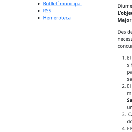
Butlletí municipal
Diume
RSS
L'obje
Hemeroteca
Major 
Des de
necess
concur
El
s'
pa
se
El
mí
Sa
un
Ca
de
El