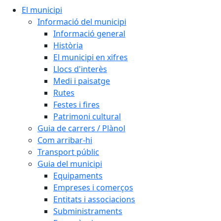
El municipi
Informació del municipi
Informació general
Història
El municipi en xifres
Llocs d'interès
Medi i paisatge
Rutes
Festes i fires
Patrimoni cultural
Guia de carrers / Plànol
Com arribar-hi
Transport públic
Guia del municipi
Equipaments
Empreses i comerços
Entitats i associacions
Subministraments