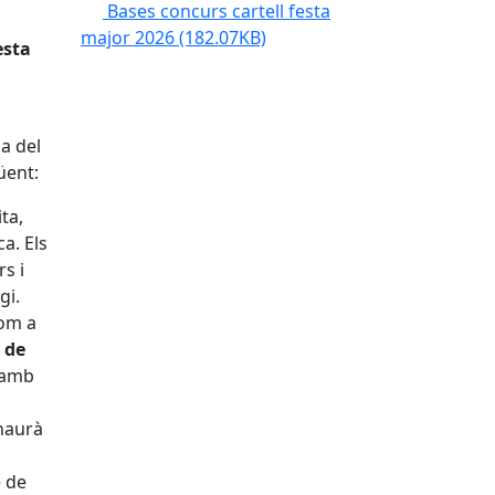
Bases concurs cartell festa
major 2026
(182.07KB)
esta
a del
üent:
ta,
a. Els
s i
gi.
Com a
 de
 amb
haurà
e de