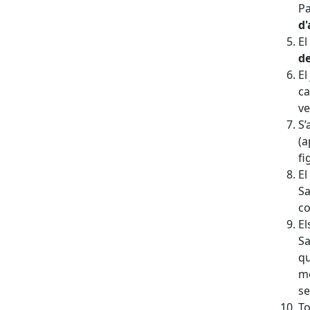
Pa
d'
El
de
El
ca
ve
S’
(a
fi
El
Sa
co
El
Sa
qu
mo
se
To