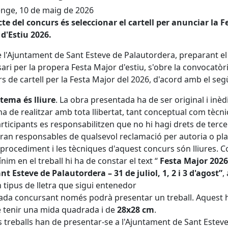
nge, 10 de maig de 2026
cte del concurs és seleccionar el cartell per anunciar la F
d'Estiu 2026.
 l'Ajuntament de Sant Esteve de Palautordera, preparant el
ari per la propera Festa Major d'estiu, s'obre la convocatòri
s de cartell per la Festa Major del 2026, d'acord amb el seg
tema és lliure
. La obra presentada ha de ser original i inèdi
ha de realitzar amb tota llibertat, tant conceptual com tècnic
rticipants es responsabilitzen que no hi hagi drets de tercer
ran responsables de qualsevol reclamació per autoria o pla
 procediment i les tècniques d'aquest concurs són lliures. 
nim en el treball hi ha de constar el text “
Festa Major 2026
nt Esteve de Palautordera – 31 de juliol, 1, 2 i 3 d'agost”
,
 tipus de lletra que sigui entenedor
da concursant només podrà presentar un treball. Aquest 
 tenir una mida quadrada i de
28x28 cm
.
s treballs han de presentar-se a l'Ajuntament de Sant Estev