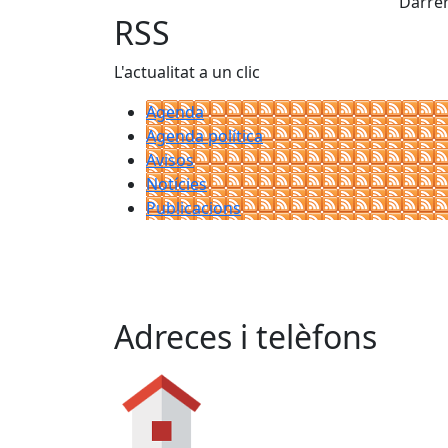
Darrer
RSS
L'actualitat a un clic
Agenda
Agenda política
Avisos
Notícies
Publicacions
Adreces i telèfons