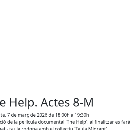
e Help. Actes 8-M
te, 7 de març de 2026 de 18:00h a 19:30h
ció de la pel·lícula documental 'The Help', al finalitzar es far
at - taula rodona amb el col·lectiu 'Taula Migrant'