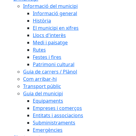
Informació del municipi
Informació general
Història
El municipi en xifres
Llocs d'interès
Medi i paisatge
Rutes
Festes i fires
Patrimoni cultural
Guia de carrers / Plànol
Com arribar-hi
Transport públic
Guia del municipi
Equipaments
Empreses i comerços
Entitats i associacions
Subministraments
Emergències