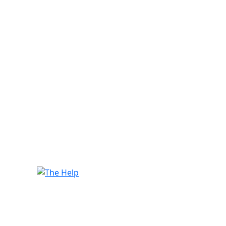
The Help
à