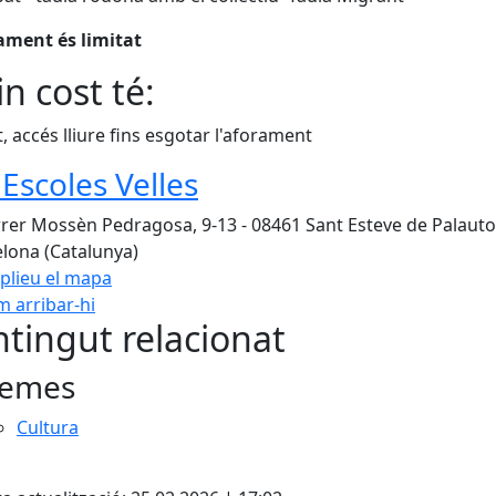
ament és limitat
n cost té:
t, accés lliure fins esgotar l'aforament
 Escoles Velles
rer Mossèn Pedragosa, 9-13 - 08461 Sant Esteve de Palaut
elona (Catalunya)
plieu el mapa
 arribar-hi
Leaflet
| ©
OpenStreetMap
con
tingut relacionat
emes
Cultura
ebook