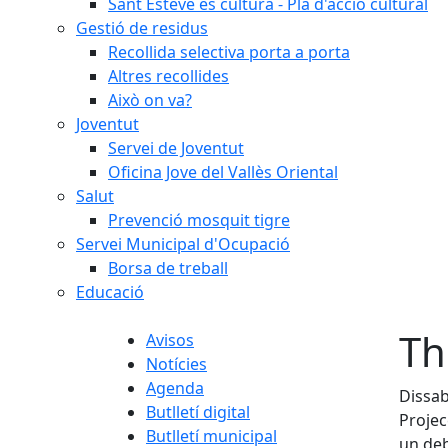
Sant Esteve és cultura - Pla d'acció cultural
Gestió de residus
Recollida selectiva porta a porta
Altres recollides
Això on va?
Joventut
Servei de Joventut
Oficina Jove del Vallès Oriental
Salut
Prevenció mosquit tigre
Servei Municipal d'Ocupació
Borsa de treball
Educació
Th
Avisos
Notícies
Agenda
Dissab
Butlletí digital
Projec
Butlletí municipal
un deb