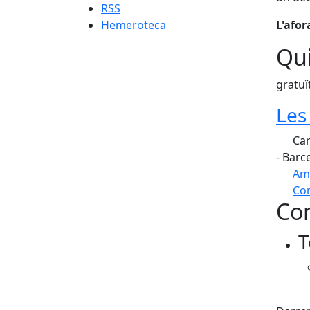
RSS
Hemeroteca
L'afor
Qui
gratuï
Les
Car
- Barc
Am
Com
Con
+
T
−
Fac