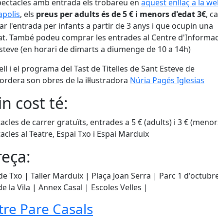
pectacles amb entrada els trobareu en
aquest enllaç a la w
apolis
, els
preus per adults és de 5 € i menors d'edat 3€
, c
ar l'entrada per infants a partir de 3 anys i que ocupin una
tat. També podeu comprar les entrades al Centre d'Informa
steve (en horari de dimarts a diumenge de 10 a 14h)
tell i el programa del Tast de Titelles de Sant Esteve de
ordera son obres de la il·lustradora
Núria Pagés Iglesias
n cost té:
acles de carrer gratuïts, entrades a 5 € (adults) i 3 € (menor
acles al Teatre, Espai Txo i Espai Marduix
eça:
 de Txo | Taller Marduix | Plaça Joan Serra | Parc 1 d'octubr
de la Vila | Annex Casal | Escoles Velles |
tre Pare Casals