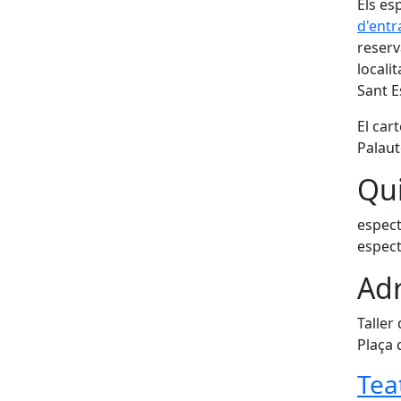
Els es
d'entr
reserv
locali
Sant E
El car
Palaut
Qui
espect
espect
Adr
Taller
Plaça 
Tea