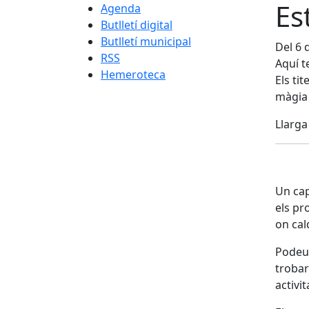
Es
Agenda
Butlletí digital
Butlletí municipal
Del 6 
RSS
Aquí t
Hemeroteca
Els ti
màgia 
Llarga 
Un cap
els pr
on cal
Podeu 
trobar
activi