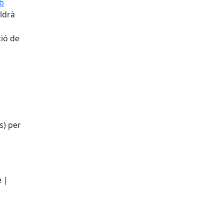
eb
aldrà
ció de
s) per
e |