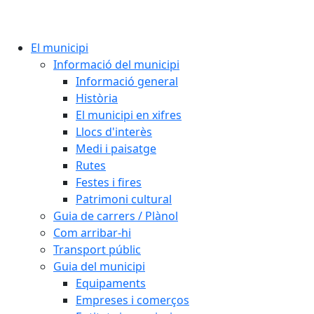
El municipi
Informació del municipi
Informació general
Història
El municipi en xifres
Llocs d'interès
Medi i paisatge
Rutes
Festes i fires
Patrimoni cultural
Guia de carrers / Plànol
Com arribar-hi
Transport públic
Guia del municipi
Equipaments
Empreses i comerços