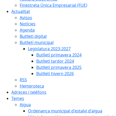
Finestreta Única Empresarial (FUE)
Actualitat
Avisos
Notícies
Agenda
Butlletí digital
Butlletí municipal
Legislatura 2023-2027
Butlletí primavera 2024
Butlletí tardor 2024
Butlletí primavera 2025
Butlletí hivern 2026
RSS
Hemeroteca
Adreces i telèfons
Temes
Aigua
Ordenança municipal d'estalvi d'aigua