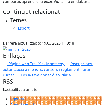
compartir, aprendre, créixer. Viu-la, no en dubtis!!!
Contingut relacionat
Temes
Esport
Facebook
Darrera actualització: 19.03.2025 | 19:18
minitrail 2025
Enllaços
Pàgina web Trail Xicx Montseny
Inscripcions,
autorització a menors, consells i reglament horari
curses
Fes la teva donació solidària
RSS
L'actualitat a un clic
Agenda
Agenda política