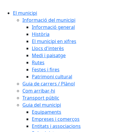
Cercar:
El municipi
Informació del municipi
Informació general
Història
El municipi en xifres
Llocs d'interès
Medi i paisatge
Rutes
Festes i fires
Patrimoni cultural
Guia de carrers / Plànol
Com arribar-hi
Transport públic
Guia del municipi
Equipaments
Empreses i comerços
Entitats i associacions