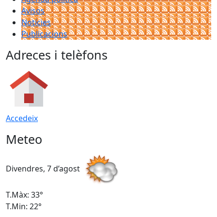
Avisos
Notícies
Publicacions
Adreces i telèfons
Accedeix
Meteo
Divendres, 7 d’agost
D
T.Màx: 33°
T
T.Min: 22°
T