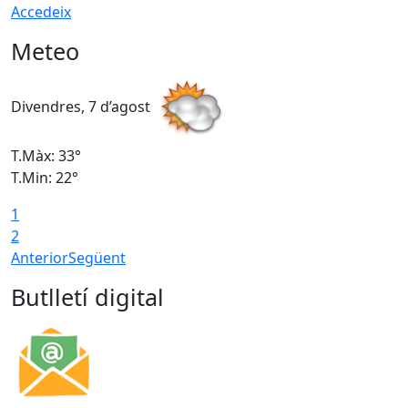
Accedeix
Meteo
Divendres, 7 d’agost
D
T.Màx: 33°
T
T.Min: 22°
T
1
2
Anterior
Següent
Butlletí digital