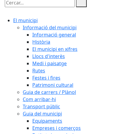
Cercar:
El municipi
Informació del municipi
Informació general
Història
El municipi en xifres
Llocs d'interès
Medi i paisatge
Rutes
Festes i fires
Patrimoni cultural
Guia de carrers / Plànol
Com arribar-hi
Transport públic
Guia del municipi
Equipaments
Empreses i comerços